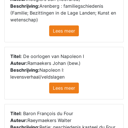
Beschrijving:
Arenberg : familiegschiedenis
(Familie; Bezittingen in de Lage Landen; Kunst en
wetenschap)
Lees meer
Titel:
De oorlogen van Napoleon I
Auteur:
Ramaekers Johan (bew.)
Beschrijving:
Napoleon I:
levensverhaal/veldslagen
Lees meer
Titel:
Baron François du Four
Auteur:
Raeymaekers Walter
Beschrijving:
Retie: geschiedenis kasteel du Four