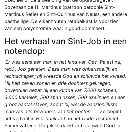
Ezechiël of de afbeelding van de opdrachtgever.
Bovenaan de H.-Martinus (patroon parochie Sint-
Martinus Retie) en Sint-Quirinus van Neuss, een andere
pestheilige. De eikenhouten retabelkast is voorzien
van een polychromie waarin goud domineert.
Het verhaal van Sint-Job in een
notendop:
‘
Er was eens een man in het land van Oes
(Palestina,
red.),
Job geheten. Deze man was onberispelijk en
rechtschapen; hij vreesde God en schuwde het kwaad.
Hij had zeven zonen en drie dochters gekregen;
bovendien bezat hij een kudde van 7.000 schapen,
3.000 kamelen, 500 span ossen, 500 ezelinnen en een
groot aantal slaven, zodat hij wel de aanzienlijkste
man van alle bewoners van het
oosten
. ‘ Zo begint
het verhaal in
Het boek Job
in het
Oude Testament
.
Samenvattend: Dagelijks dankt Job Jahweh (God in