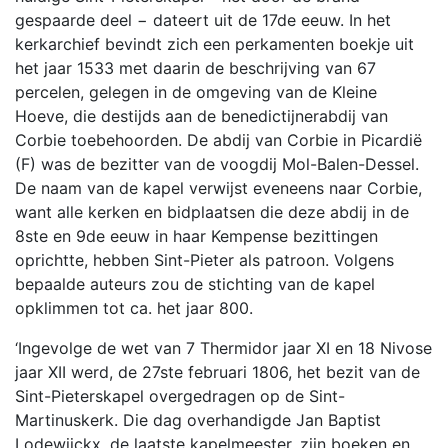
gespaarde deel − dateert uit de 17de eeuw. In het
kerkarchief bevindt zich een perkamenten boekje uit
het jaar 1533 met daarin de beschrijving van 67
percelen, gelegen in de omgeving van de Kleine
Hoeve, die destijds aan de benedictijnerabdij van
Corbie toebehoorden. De abdij van Corbie in Picardië
(F) was de bezitter van de voogdij Mol-Balen-Dessel.
De naam van de kapel verwijst eveneens naar Corbie,
want alle kerken en bidplaatsen die deze abdij in de
8ste en 9de eeuw in haar Kempense bezittingen
oprichtte, hebben Sint-Pieter als patroon. Volgens
bepaalde auteurs zou de stichting van de kapel
opklimmen tot ca. het jaar 800.
‘Ingevolge de wet van 7 Thermidor jaar XI en 18 Nivose
jaar XII werd, de 27ste februari 1806, het bezit van de
Sint-Pieterskapel overgedragen op de Sint-
Martinuskerk. Die dag overhandigde Jan Baptist
Lodewijckx, de laatste kapelmeester, zijn boeken en