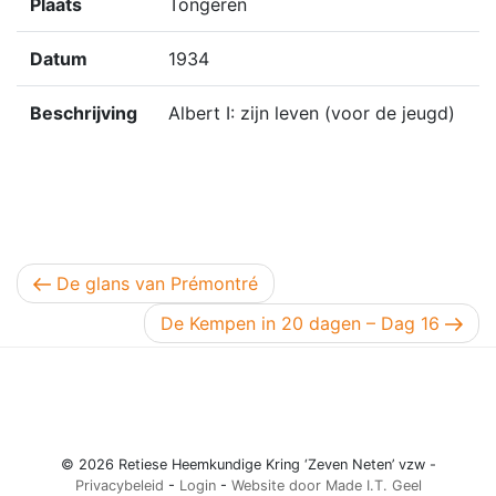
Plaats
Tongeren
Datum
1934
Beschrijving
Albert I: zijn leven (voor de jeugd)
Berichtnavigatie
Vorig bericht
De glans van Prémontré
Volgend bericht
De Kempen in 20 dagen – Dag 16
© 2026 Retiese Heemkundige Kring ‘Zeven Neten’ vzw -
Privacybeleid
-
Login
-
Website door Made I.T. Geel