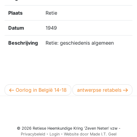
Plaats
Retie
Datum
1949
Beschrijving
Retie: geschiedenis algemeen
Berichtnavigatie
Vorig bericht
Volgend bericht
Oorlog in België 14-18
antwerpse retabels
© 2026 Retiese Heemkundige Kring ‘Zeven Neten’ vzw -
Privacybeleid
-
Login
-
Website door Made I.T. Geel