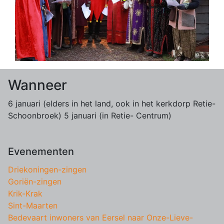
Wanneer
6 januari (elders in het land, ook in het kerkdorp Retie-
Schoonbroek) 5 januari (in Retie- Centrum)
Evenementen
Driekoningen-zingen
Goriën-zingen
Krik-Krak
Sint-Maarten
Bedevaart inwoners van Eersel naar Onze-Lieve-