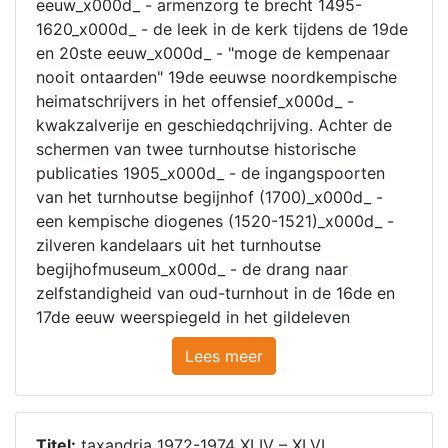
eeuw_x000d_ - armenzorg te brecht 1495-
1620_x000d_ - de leek in de kerk tijdens de 19de
en 20ste eeuw_x000d_ - "moge de kempenaar
nooit ontaarden" 19de eeuwse noordkempische
heimatschrijvers in het offensief_x000d_ -
kwakzalverije en geschiedqchrijving. Achter de
schermen van twee turnhoutse historische
publicaties 1905_x000d_ - de ingangspoorten
van het turnhoutse begijnhof (1700)_x000d_ -
een kempische diogenes (1520-1521)_x000d_ -
zilveren kandelaars uit het turnhoutse
begijhofmuseum_x000d_ - de drang naar
zelfstandigheid van oud-turnhout in de 16de en
17de eeuw weerspiegeld in het gildeleven
Lees meer
Titel:
taxandria 1972-1974 XLIV – XLVI