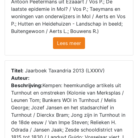
Antoon Peetermans uit Ezaaart / Vos P.; De
laatste epidemie in Mol? / Vos P.; Taeymans en
woningen van onderwijzers in Mol / Aerts en Vos
P.; Hutten en Heidehuizen - Landschap in beeld;
Buitengewoon / Aerts L.; Bouwens R.)
Lees meer
Titel:
Jaarboek Taxandria 2013 (LXXXV)
Auteur:
Beschrijving:
Kempen: heemkundige artikels uit
Turnhout en omstreken (Kolonie van Merksplas /
Leunen Tom; Bunkers WOI in Turnhout / Melis
George; Jozef Jansen en het stadsarchief in
Turnhout / Dierckx Bram; Jong zijn in Turnhout in
de 18de eeuw / Van Impe Steven; Relieken H.
Odrada / Jansen Jaak; Zesde schooldistrict van
1815 tot 1830 / Landuyt Guido; Vosselaar viert J.