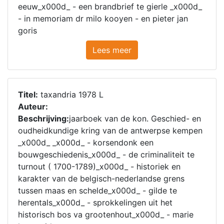
eeuw_x000d_ - een brandbrief te gierle _x000d_
- in memoriam dr milo kooyen - en pieter jan
goris
Lees meer
Titel:
taxandria 1978 L
Auteur:
Beschrijving:
jaarboek van de kon. Geschied- en
oudheidkundige kring van de antwerpse kempen
_x000d_ _x000d_ - korsendonk een
bouwgeschiedenis_x000d_ - de criminaliteit te
turnout ( 1700-1789)_x000d_ - historiek en
karakter van de belgisch-nederlandse grens
tussen maas en schelde_x000d_ - gilde te
herentals_x000d_ - sprokkelingen uit het
historisch bos va grootenhout_x000d_ - marie