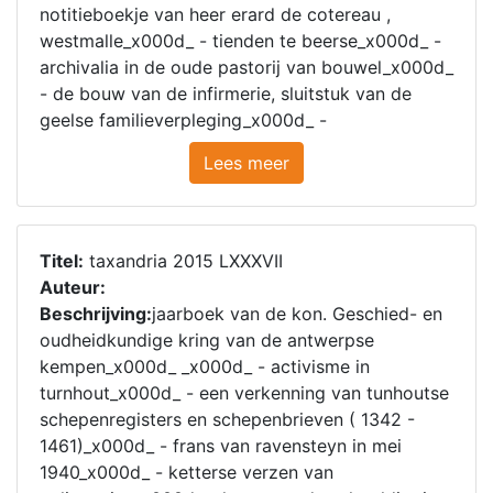
notitieboekje van heer erard de cotereau ,
westmalle_x000d_ - tienden te beerse_x000d_ -
archivalia in de oude pastorij van bouwel_x000d_
- de bouw van de infirmerie, sluitstuk van de
geelse familieverpleging_x000d_ -
Lees meer
Titel:
taxandria 2015 LXXXVII
Auteur:
Beschrijving:
jaarboek van de kon. Geschied- en
oudheidkundige kring van de antwerpse
kempen_x000d_ _x000d_ - activisme in
turnhout_x000d_ - een verkenning van tunhoutse
schepenregisters en schepenbrieven ( 1342 -
1461)_x000d_ - frans van ravensteyn in mei
1940_x000d_ - ketterse verzen van