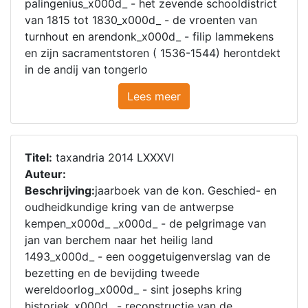
palingenius_x000d_ - het zevende schooldistrict
van 1815 tot 1830_x000d_ - de vroenten van
turnhout en arendonk_x000d_ - filip lammekens
en zijn sacramentstoren ( 1536-1544) herontdekt
in de andij van tongerlo
Lees meer
Titel:
taxandria 2014 LXXXVI
Auteur:
Beschrijving:
jaarboek van de kon. Geschied- en
oudheidkundige kring van de antwerpse
kempen_x000d_ _x000d_ - de pelgrimage van
jan van berchem naar het heilig land
1493_x000d_ - een ooggetuigenverslag van de
bezetting en de bevijding tweede
wereldoorlog_x000d_ - sint josephs kring
historiek_x000d_ - reconstructie van de