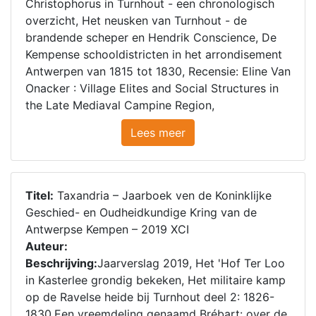
Christophorus in Turnhout - een chronologisch
overzicht, Het neusken van Turnhout - de
brandende scheper en Hendrik Conscience, De
Kempense schooldistricten in het arrondisement
Antwerpen van 1815 tot 1830, Recensie: Eline Van
Onacker : Village Elites and Social Structures in
the Late Mediaval Campine Region,
Lees meer
Titel:
Taxandria – Jaarboek ven de Koninklijke
Geschied- en Oudheidkundige Kring van de
Antwerpse Kempen – 2019 XCI
Auteur:
Beschrijving:
Jaarverslag 2019, Het 'Hof Ter Loo
in Kasterlee grondig bekeken, Het militaire kamp
op de Ravelse heide bij Turnhout deel 2: 1826-
1830,Een vreemdeling genaamd Brébart: over de