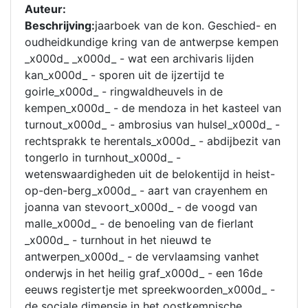
Auteur:
Beschrijving:
jaarboek van de kon. Geschied- en
oudheidkundige kring van de antwerpse kempen
_x000d_ _x000d_ - wat een archivaris lijden
kan_x000d_ - sporen uit de ijzertijd te
goirle_x000d_ - ringwaldheuvels in de
kempen_x000d_ - de mendoza in het kasteel van
turnout_x000d_ - ambrosius van hulsel_x000d_ -
rechtsprakk te herentals_x000d_ - abdijbezit van
tongerlo in turnhout_x000d_ -
wetenswaardigheden uit de belokentijd in heist-
op-den-berg_x000d_ - aart van crayenhem en
joanna van stevoort_x000d_ - de voogd van
malle_x000d_ - de benoeling van de fierlant
_x000d_ - turnhout in het nieuwd te
antwerpen_x000d_ - de vervlaamsing vanhet
onderwjs in het heilig graf_x000d_ - een 16de
eeuws registertje met spreekwoorden_x000d_ -
de sociale dimensie in het oostkempische