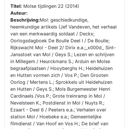
Titel:
Molse tijdingen 22 (2014)
Auteur:
Beschrijving:
Mol: geschiedkundige,
heemkundige artikels (Jef Vandeven, het verhaal
van een merkwaardig soldaat / Deckx;
Oorlogsdagboek De Boulle Deel I / De Boulle;
Rijkswacht Mol - Deel 2/ Dirix e.a.;_x000d_ Sint-
Jansstoet van Mol / Geys S.; Lezen en schrijven
in Millegem / Heurckmans S.; Arduin en Molse
begraafplaatsen / Hooyberghs H.; Heidehuizen
en Hutten vormen zich / Vos P.; Den Grooten
Oorlog / Mertens L.; Sprokkels uit Heidehuizen
en Hutten / Geys S.; Mols Burgemeester Henri
Cardinaels /Vos P.; Grote treinramp in Mol /
Nevelsteen K.; Postdienst in Mol / Nuyts R.;
Ezaart - Deel 6 / Peeters e.a.; Verhalen over
station Mol / Hoebeke e.a.; Gemeentelijke
filmdienst / Van Hoof en Vos H.; De brief van