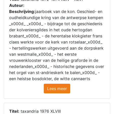
Auteur:
Beschrijving:
jaarboek van de kon. Geschied- en
oudheidkundige kring van de antwerpse kempen
_x000d_ _x000d_ - bijdrage tot de geschiedenis
der kolveniersgildes in het oude hertogdan
brabant_x000d_ - de herentalse klokgieter frans
claes werkte voor de kerk van rotselaar_x000d_
- hertellingswerken uitgevoerd aan de dorpskerk
van westmalle_x000d_ - het eerste
vrouwenklooster van de heilige graforde in de
nederlanden_x000d_ - historische gegevens over
het orgel van st-andrieskerk te balen_x000d_ -
een heistse bosdokter, de witte cannaerts
Lees meer
Titel:
taxandria 1976 XLVIII