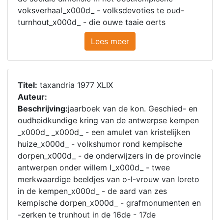
voksverhaal_x000d_ - volksdevoties te oud-
turnhout_x000d_ - die ouwe taaie oerts
Lees meer
Titel:
taxandria 1977 XLIX
Auteur:
Beschrijving:
jaarboek van de kon. Geschied- en
oudheidkundige kring van de antwerpse kempen
_x000d_ _x000d_ - een amulet van kristelijken
huize_x000d_ - volkshumor rond kempische
dorpen_x000d_ - de onderwijzers in de provincie
antwerpen onder willem I_x000d_ - twee
merkwaardige beeldjes van o-l-vrouw van loreto
in de kempen_x000d_ - de aard van zes
kempische dorpen_x000d_ - grafmonumenten en
-zerken te trunhout in de 16de - 17de