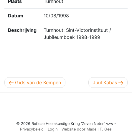
Plaats
Turnhout
Datum
10/08/1998
Beschrijving
Turnhout: Sint-Victorinstituut /
Jubileumboek 1998-1999
Berichtnavigatie
Vorig bericht
Volgend bericht
Gids van de Kempen
Juul Kabas
© 2026 Retiese Heemkundige Kring ‘Zeven Neten’ vzw -
Privacybeleid
-
Login
-
Website door Made I.T. Geel