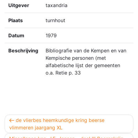
Uitgever
taxandria
Plaats
turnhout
Datum
1979
Beschrijving
Bibliografie van de Kempen en van
Kempische personen (met
alfabetische lijst der gemeenten
o.a. Retie p. 33
Berichtnavigatie
Vorig bericht
de vlierbes heemkundige kring beerse
vlimmeren jaargang XL