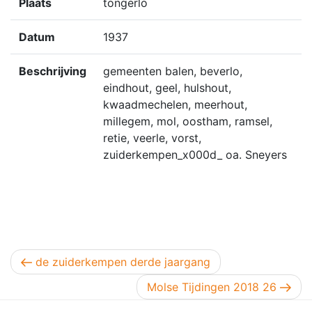
Plaats
tongerlo
Datum
1937
Beschrijving
gemeenten balen, beverlo,
eindhout, geel, hulshout,
kwaadmechelen, meerhout,
millegem, mol, oostham, ramsel,
retie, veerle, vorst,
zuiderkempen_x000d_ oa. Sneyers
Berichtnavigatie
Vorig bericht
de zuiderkempen derde jaargang
Volgend bericht
Molse Tijdingen 2018 26