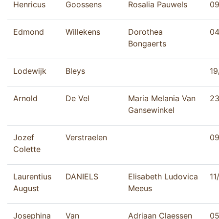
Henricus
Goossens
Rosalia Pauwels
09
Edmond
Willekens
Dorothea
04
Bongaerts
Lodewijk
Bleys
19
Arnold
De Vel
Maria Melania Van
23
Gansewinkel
Jozef
Verstraelen
09
Colette
Laurentius
DANIELS
Elisabeth Ludovica
11
August
Meeus
Josephina
Van
Adriaan Claessen
05