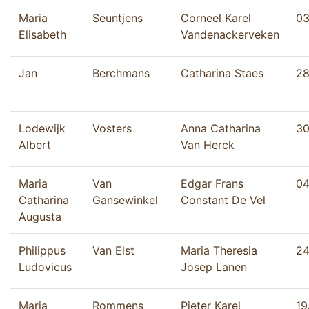
Maria
Seuntjens
Corneel Karel
03
Elisabeth
Vandenackerveken
Jan
Berchmans
Catharina Staes
28
Lodewijk
Vosters
Anna Catharina
30
Albert
Van Herck
Maria
Van
Edgar Frans
04
Catharina
Gansewinkel
Constant De Vel
Augusta
Philippus
Van Elst
Maria Theresia
24
Ludovicus
Josep Lanen
Maria
Rommens
Pieter Karel
19