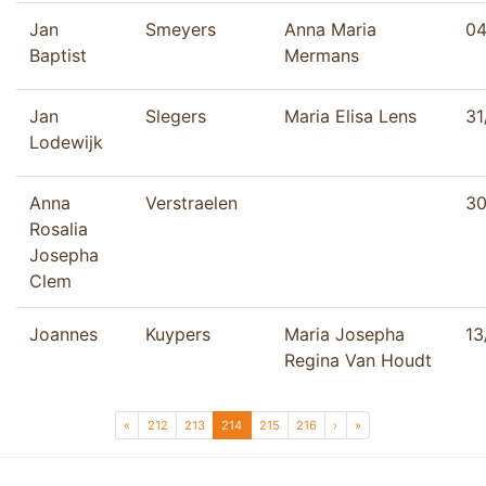
Jan
Smeyers
Anna Maria
04
Baptist
Mermans
Jan
Slegers
Maria Elisa Lens
31
Lodewijk
Anna
Verstraelen
30
Rosalia
Josepha
Clem
Joannes
Kuypers
Maria Josepha
13
Regina Van Houdt
Page navigation
Page
Page
Current Page
Page
Page
«
212
213
214
215
216
›
»