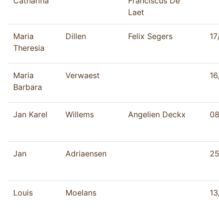
Catharina
Franciscus De
Laet
Maria
Dillen
Felix Segers
17
Theresia
Maria
Verwaest
16
Barbara
Jan Karel
Willems
Angelien Deckx
08
Jan
Adriaensen
25
Louis
Moelans
13