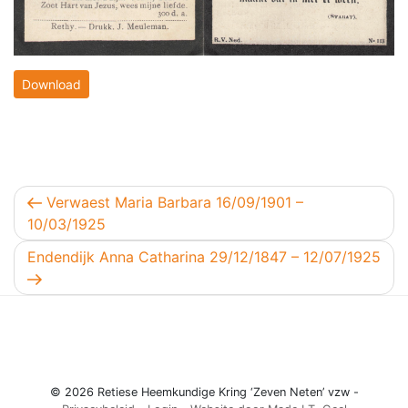
Download
Berichtnavigatie
Vorig bericht
Verwaest Maria Barbara 16/09/1901 –
10/03/1925
Volgend bericht
Endendijk Anna Catharina 29/12/1847 – 12/07/1925
© 2026 Retiese Heemkundige Kring ‘Zeven Neten’ vzw -