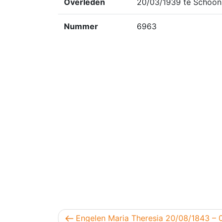
Overleden
20/03/1939 te Schoon
Nummer
6963
Berichtnavigatie
Vorig bericht
Engelen Maria Theresia 20/08/1843 – 