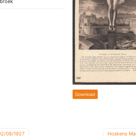
broek
Download
Volgend ber
02/08/1927
Hoskens Mar