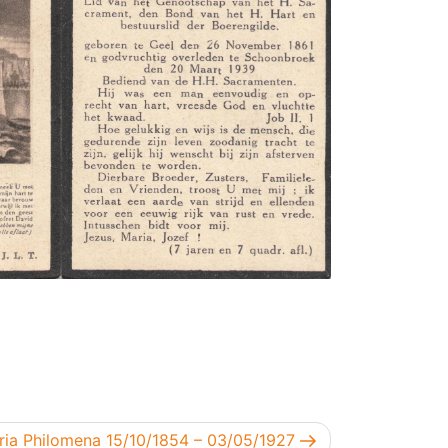
icht
ia Philomena 15/10/1854 – 03/05/1927