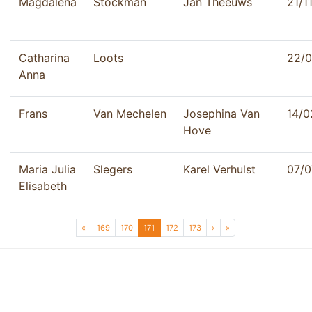
Magdalena
Stockman
Jan Theeuws
21/1
Catharina
Loots
22/0
Anna
Frans
Van Mechelen
Josephina Van
14/0
Hove
Maria Julia
Slegers
Karel Verhulst
07/0
Elisabeth
Page navigation
Page
Page
Current Page
Page
Page
«
169
170
171
172
173
›
»