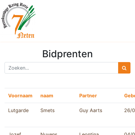
Bidprenten
Voornaam
naam
Partner
Geb
Lutgarde
Smets
Guy Aarts
26/0
Jozef
Nuyens
Leontina
04/0