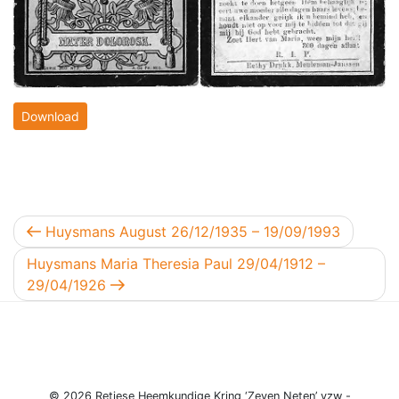
Download
Berichtnavigatie
Vorig bericht
Huysmans August 26/12/1935 – 19/09/1993
Volgend bericht
Huysmans Maria Theresia Paul 29/04/1912 –
29/04/1926
© 2026 Retiese Heemkundige Kring ‘Zeven Neten’ vzw -