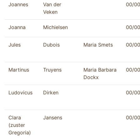
Joannes
Van der
00/0
Veken
Joanna
Michielsen
00/0
Jules
Dubois
Maria Smets
00/0
Martinus
Truyens
Maria Barbara
00/0
Dockx
Ludovicus
Dirken
00/0
Clara
Jansens
00/0
(zuster
Gregoria)