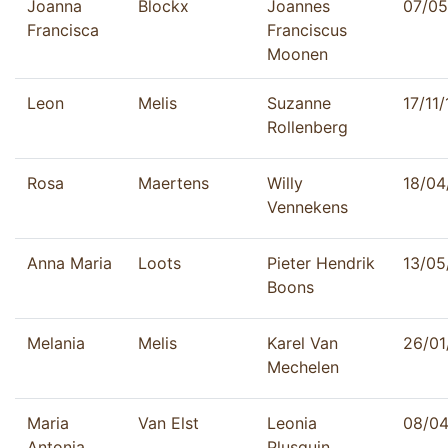
Joanna
Blockx
Joannes
07/05
Francisca
Franciscus
Moonen
Leon
Melis
Suzanne
17/11
Rollenberg
Rosa
Maertens
Willy
18/04
Vennekens
Anna Maria
Loots
Pieter Hendrik
13/05
Boons
Melania
Melis
Karel Van
26/01
Mechelen
Maria
Van Elst
Leonia
08/04
Antonia
Plusquin