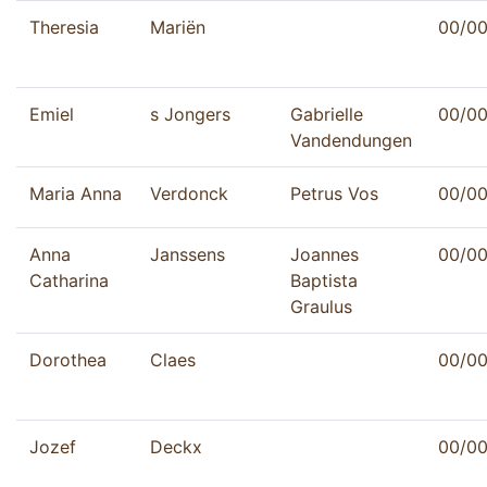
Theresia
Mariën
00/0
Emiel
s Jongers
Gabrielle
00/0
Vandendungen
Maria Anna
Verdonck
Petrus Vos
00/0
Anna
Janssens
Joannes
00/0
Catharina
Baptista
Graulus
Dorothea
Claes
00/0
Jozef
Deckx
00/0