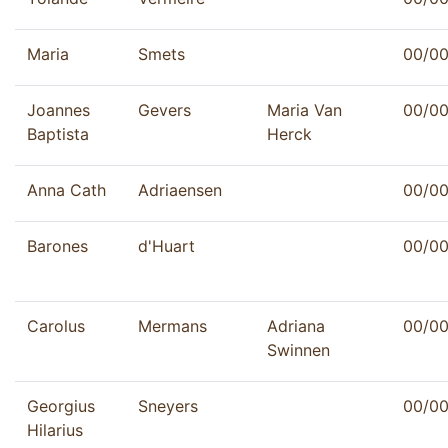
Maria
Smets
00/0
Joannes
Gevers
Maria Van
00/0
Baptista
Herck
Anna Cath
Adriaensen
00/00
Barones
d'Huart
00/0
Carolus
Mermans
Adriana
00/0
Swinnen
Georgius
Sneyers
00/0
Hilarius