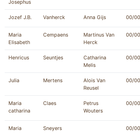
Josephus
Jozef J.B.
Vanherck
Anna Gijs
00/0
Maria
Cempaens
Martinus Van
00/0
Elisabeth
Herck
Henricus
Seuntjes
Catharina
00/0
Melis
Julia
Mertens
Alois Van
00/0
Reusel
Maria
Claes
Petrus
00/0
catharina
Wouters
Maria
Sneyers
00/0