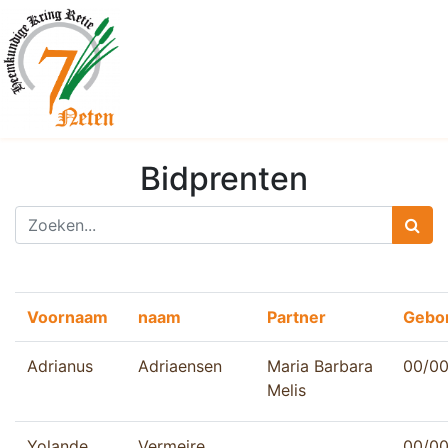
Bidprenten
Voornaam
naam
Partner
Gebo
Adrianus
Adriaensen
Maria Barbara
00/0
Melis
Yolande
Vermeire
00/0