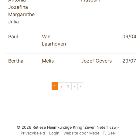
Jozefina
Margarethe
Julia
Paul
Van
09/04
Laarhoven
Bertha
Melis
Jozef Gevers
29/07
Page navigation
Current Page
Page
Page
1
2
3
›
»
© 2026 Retiese Heemkundige Kring ‘Zeven Neten’ vzw -
Privacybeleid
-
Login
-
Website door Made I.T. Geel