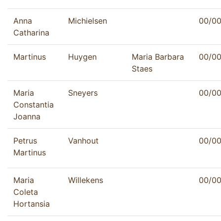
Anna
Michielsen
00/0
Catharina
Martinus
Huygen
Maria Barbara
00/0
Staes
Maria
Sneyers
00/0
Constantia
Joanna
Petrus
Vanhout
00/0
Martinus
Maria
Willekens
00/0
Coleta
Hortansia