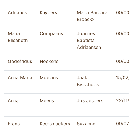
Adrianus
Kuypers
Maria Barbara
00/0
Broeckx
Maria
Compaens
Joannes
00/0
Elisabeth
Baptista
Adriaensen
Godefridus
Hoskens
00/0
Anna Maria
Moelans
Jaak
15/02
Bisschops
Anna
Meeus
Jos Jespers
22/11
Frans
Keersmaekers
Suzanne
09/07