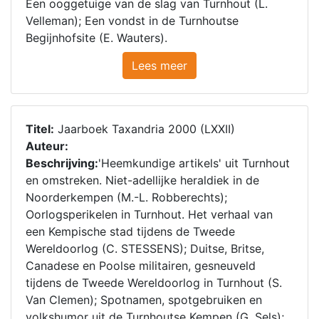
Een ooggetuige van de slag van Turnhout (L.
Velleman); Een vondst in de Turnhoutse
Begijnhofsite (E. Wauters).
Lees meer
Titel:
Jaarboek Taxandria 2000 (LXXII)
Auteur:
Beschrijving:
'Heemkundige artikels' uit Turnhout
en omstreken. Niet-adellijke heraldiek in de
Noorderkempen (M.-L. Robberechts);
Oorlogsperikelen in Turnhout. Het verhaal van
een Kempische stad tijdens de Tweede
Wereldoorlog (C. STESSENS); Duitse, Britse,
Canadese en Poolse militairen, gesneuveld
tijdens de Tweede Wereldoorlog in Turnhout (S.
Van Clemen); Spotnamen, spotgebruiken en
volkshumor uit de Turnhoutse Kempen (G. Sels);