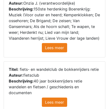
Auteur:
Onzia J. (verantwoordelijke)
Beschrijving:
150ste herdenking Boerenkrijg:
Muziek (Voor outer en heerd; Kempenklokken; De
ossehoren; De Brigand; De zeisen; Van
Gansenmars; Als de hoorn schalt; Te wapen, te
weer; Herdenkt nu; Lied van mijn land;
Vlaanderen herrijst; Lieve Vrouw der lage landen)
Lees meer
Titel:
fiets- en wandelclub de bokkenrijders retie
Auteur:
fietsclub
Beschrijving:
40 jaar bokkenrijders retie
wandelen en fietsen / geschiedenis en
documenten
Lees meer