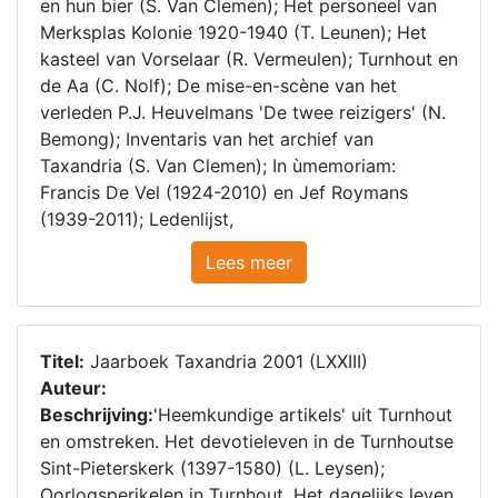
en hun bier (S. Van Clemen); Het personeel van
Merksplas Kolonie 1920-1940 (T. Leunen); Het
kasteel van Vorselaar (R. Vermeulen); Turnhout en
de Aa (C. Nolf); De mise-en-scène van het
verleden P.J. Heuvelmans 'De twee reizigers' (N.
Bemong); Inventaris van het archief van
Taxandria (S. Van Clemen); In ùmemoriam:
Francis De Vel (1924-2010) en Jef Roymans
(1939-2011); Ledenlijst,
Lees meer
Titel:
Jaarboek Taxandria 2001 (LXXIII)
Auteur:
Beschrijving:
'Heemkundige artikels' uit Turnhout
en omstreken. Het devotieleven in de Turnhoutse
Sint-Pieterskerk (1397-1580) (L. Leysen);
Oorlogsperikelen in Turnhout. Het dagelijks leven