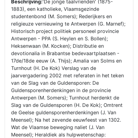
Beschrijving:
'De jonge taalvrienden' (1875-
1883), een katholieke, Vlaamsgezinde
studentenbond (M. Somers); Rederijkers en
religieuze vernieuwing te Antwerpen (G. Marnef);
Historisch project politiek personeel provincie
Antwerpen - PPA (S. Heylen en S. Bollen);
Heksenwaan (M. Kocken); Distributie en
devotionalia in Brabantse bedevaartplaatsen -
17de/18de eeuw (A. Thijs); Amalia van Solms en
Turnhout (H. De Kok) Verslag van de
jaarvergadering 2002 met referaten in het teken
van de Slag van de Guldensporen: De
Guldensporenherdenkingen in de provincie
Antwerpen (M. Somers); Turnhout herdenkt de
Slag van de Guldensporen (H. De Kok); Omtrent
de Geelse guldensporenherdenkingen (J. Van
Meensel); Na het zevende eeuwfeest van 1302.
Wat de Vlaamse beweging naliet (J. Van
Meensel); Heraldiek als hulpwetenschap: