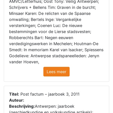
AMVC/Letterhuis; Oost Tony: Veilig Antwerpen;
Schrijvers + Bellens Tim: Graven in de burcht;
Minsaer Karen: De relicten van de Spaanse
omwalling; Bertels Inge: Vergankelijke
versterkingen; Coenen Luc: De nieuwe
bestemmingen voor de Lierse stadsvesten;
Robberechts Bart: Negen eeuwen
verdedigingswerken in Mechelen; Houtman-De
Smedt: In memoriam Karel van Isacker; Spiessens
Godelieve: Antwerpse stadspaneelleden: Jenyn
vander Hoeven,
Lees meer
Titel:
Post factum – jaarboek 3, 2011
Auteur:
Beschrijving:
Antwerpen: jaarboek
(geschiedkundige en volkskundige artikels):