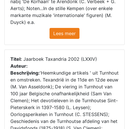
nabij 'De Korhaan' te Arendonk (C. Verbeek + G.
Aerts); Noten...In de stille Kempen (over enkele
markante muzikale 'internationale' figuren) (M.
Duyck) e.a.
Lees meer
Titel:
Jaarboek Taxandria 2002 (LXXIV)
Auteur:
Beschrijving:
'Heemkundige artikels ' uit Turnhout
en omstreken. Texandrië in de 11de en 12de eeuw
(M. Van Asseldonk); De viering in Turnhout van
100 jaar Belgische onafhankelijkheid (Sam Van
Clemen); Het devotieleven in de Turnhoutse Sint-
Pieterskerk in 1397-1580 (L. Leysen);
Oorlogsperikelen in Turnhout (C. STESSENS);
Geschiedenis van de Turnhoutse afdeling van het
Davidsfonds (1875-1918) (S. Van Clemen);