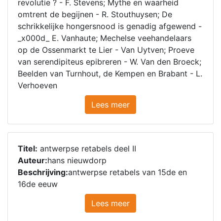
revolutie ? - F. Stevens; Mythe en waarheid
omtrent de begijnen - R. Stouthuysen; De
schrikkelijke hongersnood is genadig afgewend -
_x000d_ E. Vanhaute; Mechelse veehandelaars
op de Ossenmarkt te Lier - Van Uytven; Proeve
van serendipiteus epibreren - W. Van den Broeck;
Beelden van Turnhout, de Kempen en Brabant - L.
Verhoeven
Lees meer
Titel:
antwerpse retabels deel II
Auteur:
hans nieuwdorp
Beschrijving:
antwerpse retabels van 15de en
16de eeuw
Lees meer