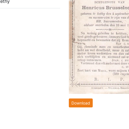
Rethy
Download