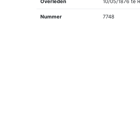
Overleden
10/05/1876 te 
Nummer
7748