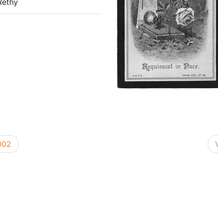
Rethy
002