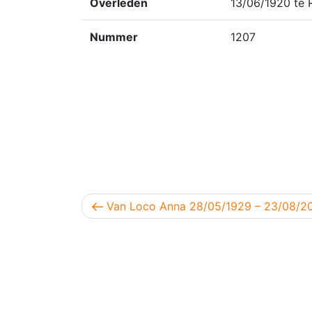
Overleden
13/06/1920 te 
Nummer
1207
Berichtnavigatie
Vorig bericht
Van Loco Anna 28/05/1929 – 23/08/2