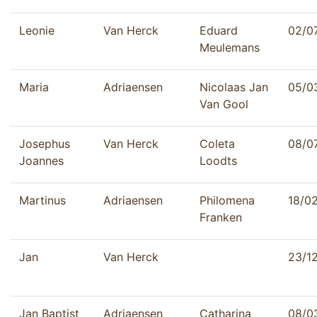
Leonie
Van Herck
Eduard
02/0
Meulemans
Maria
Adriaensen
Nicolaas Jan
05/0
Van Gool
Josephus
Van Herck
Coleta
08/0
Joannes
Loodts
Martinus
Adriaensen
Philomena
18/0
Franken
Jan
Van Herck
23/1
Jan Baptist
Adriaensen
Catharina
08/0