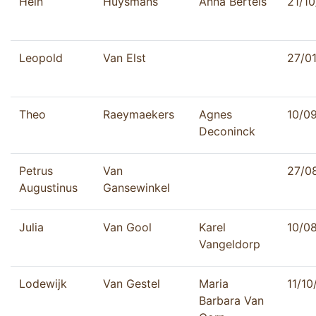
Hein
Huysmans
Anna Bertels
21/1
Leopold
Van Elst
27/0
Theo
Raeymaekers
Agnes
10/0
Deconinck
Petrus
Van
27/0
Augustinus
Gansewinkel
Julia
Van Gool
Karel
10/0
Vangeldorp
Lodewijk
Van Gestel
Maria
11/10
Barbara Van