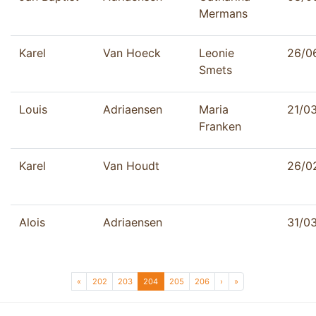
Mermans
Karel
Van Hoeck
Leonie
26/0
Smets
Louis
Adriaensen
Maria
21/0
Franken
Karel
Van Houdt
26/0
Alois
Adriaensen
31/0
Page navigation
Page
Page
Current Page
Page
Page
«
202
203
204
205
206
›
»