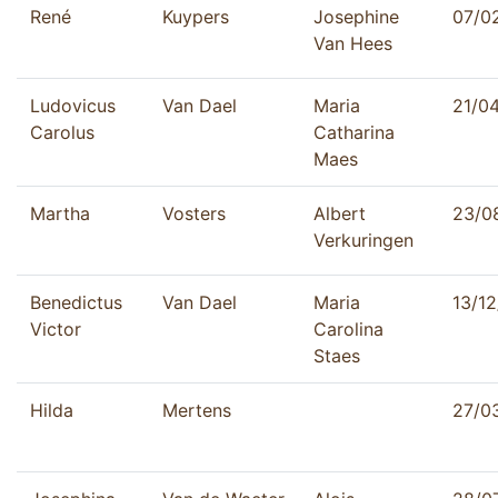
René
Kuypers
Josephine
07/0
Van Hees
Ludovicus
Van Dael
Maria
21/0
Carolus
Catharina
Maes
Martha
Vosters
Albert
23/0
Verkuringen
Benedictus
Van Dael
Maria
13/1
Victor
Carolina
Staes
Hilda
Mertens
27/0