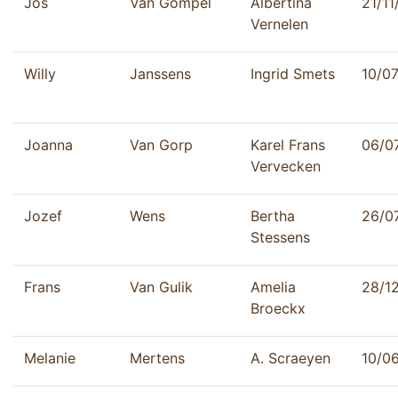
Jos
Van Gompel
Albertina
21/11
Vernelen
Willy
Janssens
Ingrid Smets
10/0
Joanna
Van Gorp
Karel Frans
06/0
Vervecken
Jozef
Wens
Bertha
26/0
Stessens
Frans
Van Gulik
Amelia
28/1
Broeckx
Melanie
Mertens
A. Scraeyen
10/0