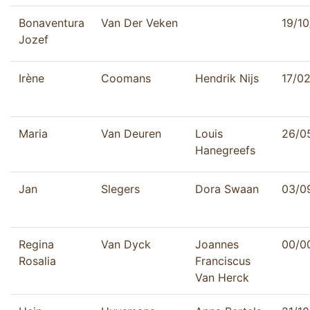
Bonaventura
Van Der Veken
19/1
Jozef
Irène
Coomans
Hendrik Nijs
17/0
Maria
Van Deuren
Louis
26/0
Hanegreefs
Jan
Slegers
Dora Swaan
03/0
Regina
Van Dyck
Joannes
00/0
Rosalia
Franciscus
Van Herck