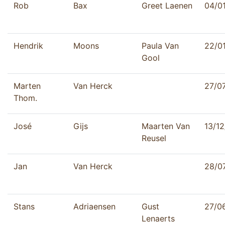
Rob
Bax
Greet Laenen
04/0
Hendrik
Moons
Paula Van
22/0
Gool
Marten
Van Herck
27/0
Thom.
José
Gijs
Maarten Van
13/1
Reusel
Jan
Van Herck
28/0
Stans
Adriaensen
Gust
27/0
Lenaerts