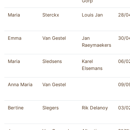
Gorp
Maria
Sterckx
Louis Jan
28/0
Emma
Van Gestel
Jan
30/0
Raeymaekers
Maria
Sledsens
Karel
06/0
Elsemans
Anna Maria
Van Gestel
09/0
Bertine
Slegers
Rik Delanoy
03/0