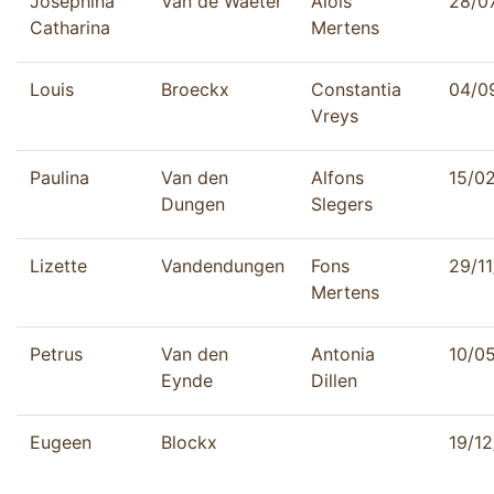
Josephina
Van de Waeter
Alois
28/0
Catharina
Mertens
Louis
Broeckx
Constantia
04/0
Vreys
Paulina
Van den
Alfons
15/0
Dungen
Slegers
Lizette
Vandendungen
Fons
29/1
Mertens
Petrus
Van den
Antonia
10/0
Eynde
Dillen
Eugeen
Blockx
19/1