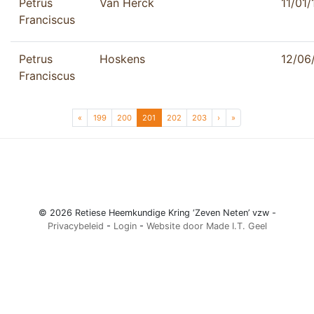
Petrus
Van Herck
11/01
Franciscus
Petrus
Hoskens
12/06
Franciscus
Page navigation
Page
Page
Current Page
Page
Page
«
199
200
201
202
203
›
»
© 2026 Retiese Heemkundige Kring ‘Zeven Neten’ vzw -
Privacybeleid
-
Login
-
Website door Made I.T. Geel