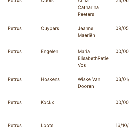
Petrus
Cools
Anna
24/06
Catharina
Peeters
Petrus
Cuypers
Jeanne
09/05
Maeriën
Petrus
Engelen
Maria
00/00
ElisabethRetie
Vos
Petrus
Hoskens
Wiske Van
03/01
Dooren
Petrus
Kockx
00/00
Petrus
Loots
16/10