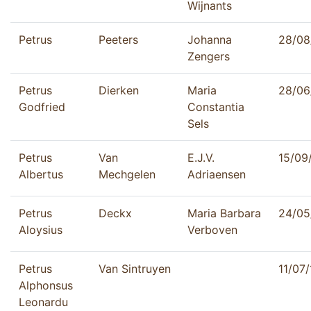
Wijnants
Petrus
Peeters
Johanna
28/08
Zengers
Petrus
Dierken
Maria
28/06
Godfried
Constantia
Sels
Petrus
Van
E.J.V.
15/09
Albertus
Mechgelen
Adriaensen
Petrus
Deckx
Maria Barbara
24/05
Aloysius
Verboven
Petrus
Van Sintruyen
11/07
Alphonsus
Leonardu