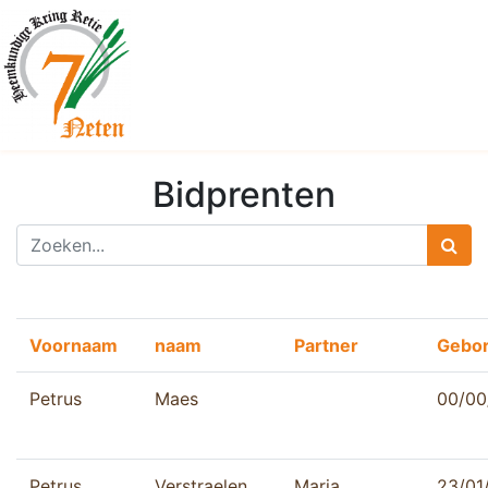
Bidprenten
Voornaam
naam
Partner
Gebo
Petrus
Maes
00/00
Petrus
Verstraelen
Maria
23/01