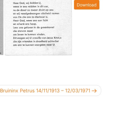
Download
Volgend bericht
Bruininx Petrus 14/11/1913 – 12/03/1971