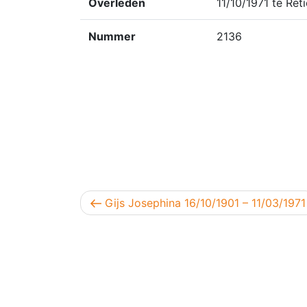
Overleden
11/10/1971 te Reti
Nummer
2136
Berichtnavigatie
Vorig bericht
Gijs Josephina 16/10/1901 – 11/03/1971