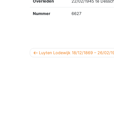
Overleden
22/02/1945 te Dessch
Nummer
6627
Berichtnavigatie
Vorig bericht
Luyten Lodewijk 18/12/1869 – 26/02/1