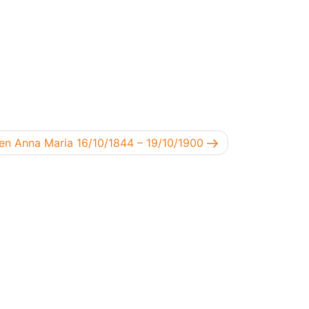
end bericht
en Anna Maria 16/10/1844 – 19/10/1900