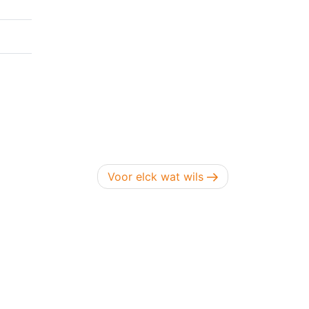
Volgend bericht
Voor elck wat wils