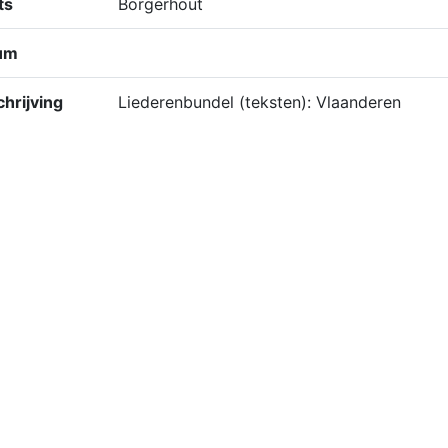
ts
Borgerhout
um
hrijving
Liederenbundel (teksten): Vlaanderen