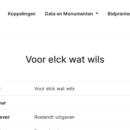
Koppelingen
Data en Monumenten
Bidprente
Voor elck wat wils
l
Voor elck wat wils
eur
ever
Roelandt-uitgaven