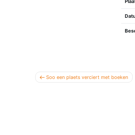
Plaa
Dat
Besc
Berichtnavigatie
Vorig bericht
Soo een plaets verciert met boeken