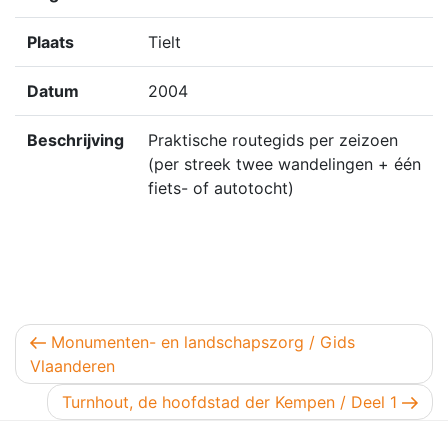
Plaats
Tielt
Datum
2004
Beschrijving
Praktische routegids per zeizoen
(per streek twee wandelingen + één
fiets- of autotocht)
Berichtnavigatie
Vorig bericht
Monumenten- en landschapszorg / Gids
Vlaanderen
Volgend bericht
Turnhout, de hoofdstad der Kempen / Deel 1