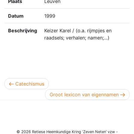
Plaats
Leuven
Datum
1999
Beschrijving
Keizer Karel / (o.a. rijmpjes en
raadsels; verhalen; namen;…)
Berichtnavigatie
Vorig bericht
Catechismus
Volgend bericht
Groot lexicon van eigennamen
© 2026 Retiese Heemkundige Kring ‘Zeven Neten’ vzw -