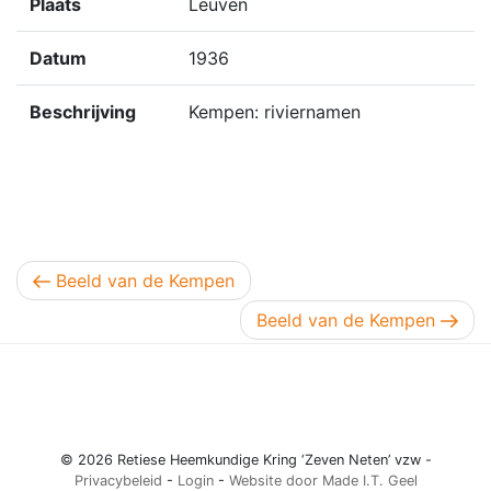
Plaats
Leuven
Datum
1936
Beschrijving
Kempen: riviernamen
Berichtnavigatie
Vorig bericht
Beeld van de Kempen
Volgend bericht
Beeld van de Kempen
© 2026 Retiese Heemkundige Kring ‘Zeven Neten’ vzw -
Privacybeleid
-
Login
-
Website door Made I.T. Geel