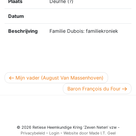
Plaats
Deurne (?)
Datum
Beschrijving
Familie Dubois: familiekroniek
Berichtnavigatie
Vorig bericht
Mijn vader (August Van Massenhoven)
Volgend bericht
Baron François du Four
© 2026 Retiese Heemkundige Kring ‘Zeven Neten’ vzw -
Privacybeleid
-
Login
-
Website door Made I.T. Geel