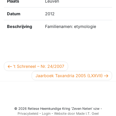
Plaats
Leuven
Datum
2012
Beschrijving
Familienamen: etymologie
Berichtnavigatie
Vorig bericht
’t Schreneel – Nr. 24/2007
Volgend bericht
Jaarboek Taxandria 2005 (LXXVII)
© 2026 Retiese Heemkundige Kring ‘Zeven Neten’ vzw -
Privacybeleid
-
Login
-
Website door Made I.T. Geel