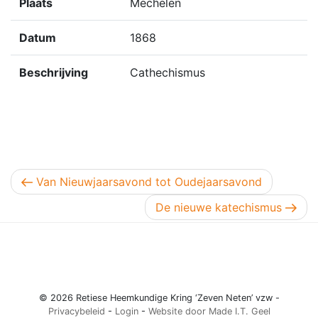
Plaats
Mechelen
Datum
1868
Beschrijving
Cathechismus
Berichtnavigatie
Vorig bericht
Van Nieuwjaarsavond tot Oudejaarsavond
Volgend bericht
De nieuwe katechismus
© 2026 Retiese Heemkundige Kring ‘Zeven Neten’ vzw -
Privacybeleid
-
Login
-
Website door Made I.T. Geel