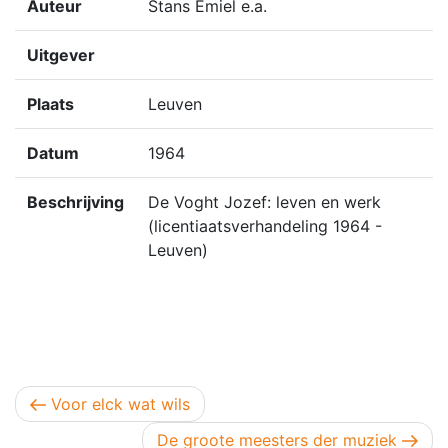
Auteur
Stans Emiel e.a.
Uitgever
Plaats
Leuven
Datum
1964
Beschrijving
De Voght Jozef: leven en werk
(licentiaatsverhandeling 1964 -
Leuven)
Berichtnavigatie
Vorig bericht
Voor elck wat wils
Volgend bericht
De groote meesters der muziek