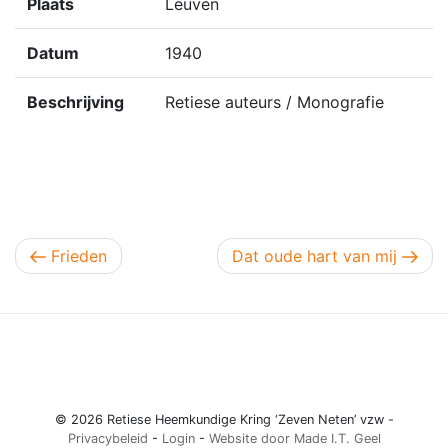
Plaats
Leuven
Datum
1940
Beschrijving
Retiese auteurs / Monografie
Berichtnavigatie
Vorig bericht
Volgend bericht
Frieden
Dat oude hart van mij
© 2026 Retiese Heemkundige Kring ‘Zeven Neten’ vzw -
Privacybeleid
-
Login
-
Website door Made I.T. Geel