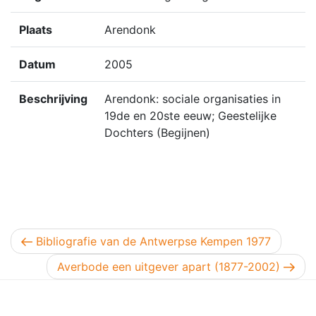
Plaats
Arendonk
Datum
2005
Beschrijving
Arendonk: sociale organisaties in
19de en 20ste eeuw; Geestelijke
Dochters (Begijnen)
Berichtnavigatie
Vorig bericht
Bibliografie van de Antwerpse Kempen 1977
Volgend bericht
Averbode een uitgever apart (1877-2002)