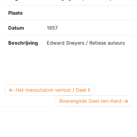
Plaats
Datum
1957
Beschrijving
Edward Sneyers / Retiese auteurs
Berichtnavigatie
Vorig bericht
Het menschdom verlost / Deel II
Volgend bericht
Boerengilde Geel-ten-Aard