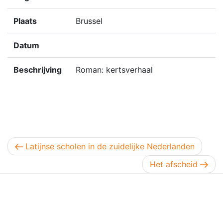
Plaats
Brussel
Datum
Beschrijving
Roman: kertsverhaal
Berichtnavigatie
Vorig bericht
Latijnse scholen in de zuidelijke Nederlanden
Volgend bericht
Het afscheid