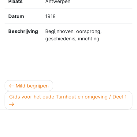
Plaats
Antwerpen
Datum
1918
Beschrijving
Begijnhoven: oorsprong,
geschiedenis, inrichting
Berichtnavigatie
Vorig bericht
Mild begrijpen
Volgend bericht
Gids voor het oude Turnhout en omgeving / Deel 1