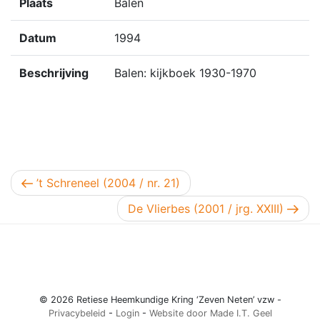
Plaats
Balen
Datum
1994
Beschrijving
Balen: kijkboek 1930-1970
Berichtnavigatie
Vorig bericht
’t Schreneel (2004 / nr. 21)
Volgend bericht
De Vlierbes (2001 / jrg. XXIII)
© 2026 Retiese Heemkundige Kring ‘Zeven Neten’ vzw -
Privacybeleid
-
Login
-
Website door Made I.T. Geel