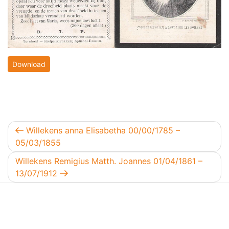
Download
Berichtnavigatie
Vorig bericht
Willekens anna Elisabetha 00/00/1785 –
05/03/1855
Volgend bericht
Willekens Remigius Matth. Joannes 01/04/1861 –
13/07/1912