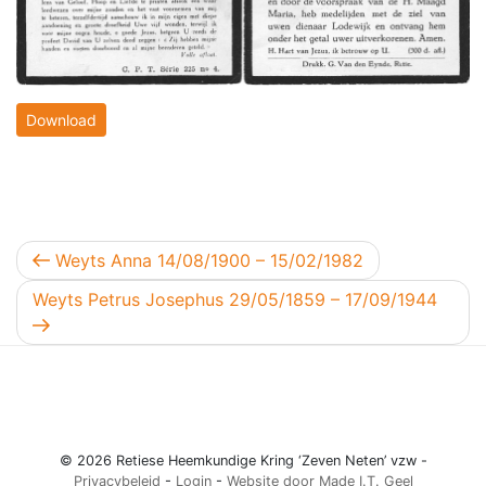
Download
Berichtnavigatie
Vorig bericht
Weyts Anna 14/08/1900 – 15/02/1982
Volgend bericht
Weyts Petrus Josephus 29/05/1859 – 17/09/1944
© 2026 Retiese Heemkundige Kring ‘Zeven Neten’ vzw -
Privacybeleid
-
Login
-
Website door Made I.T. Geel