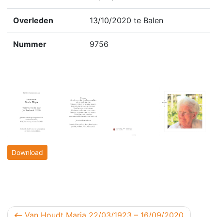
Overleden
13/10/2020 te Balen
Nummer
9756
Download
Berichtnavigatie
Vorig bericht
Van Houdt Maria 22/03/1923 – 16/09/2020