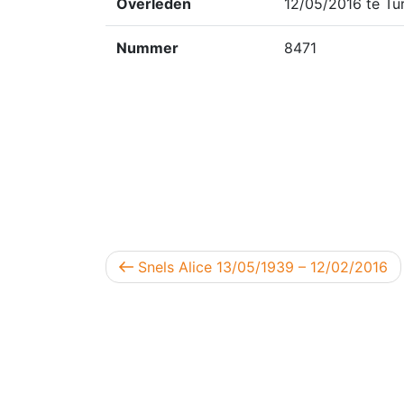
Overleden
12/05/2016 te Tu
Nummer
8471
Berichtnavigatie
Vorig bericht
Snels Alice 13/05/1939 – 12/02/2016