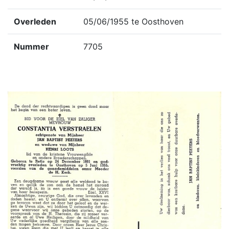
Overleden
05/06/1955 te Oosthoven
Nummer
7705