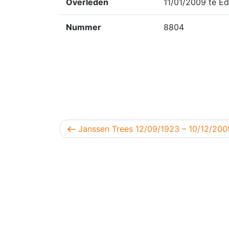
Overleden
11/01/2009 te E
Nummer
8804
Berichtnavigatie
Vorig bericht
Janssen Trees 12/09/1923 – 10/12/200