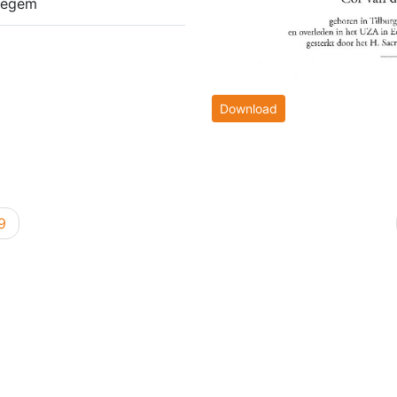
degem
Download
9