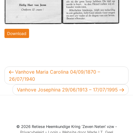
Download
Berichtnavigatie
Vorig bericht
Vanhove Maria Carolina 04/09/1870 –
26/07/1940
Volgend bericht
Vanhove Josephina 29/06/1913 – 17/07/1995
© 2026 Retiese Heemkundige Kring ‘Zeven Neten’ vzw -
Privacybeleid
-
Login
-
Website door Made I.T. Geel