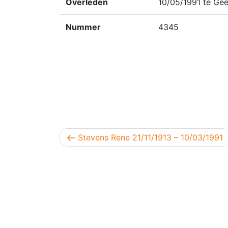
Overleden
10/05/1991 te Gee
Nummer
4345
Berichtnavigatie
Vorig bericht
Stevens Rene 21/11/1913 – 10/03/1991