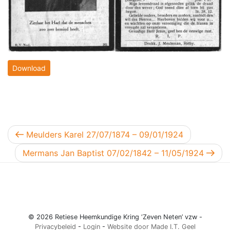
Download
Berichtnavigatie
Vorig bericht
Meulders Karel 27/07/1874 – 09/01/1924
Volgend bericht
Mermans Jan Baptist 07/02/1842 – 11/05/1924
© 2026 Retiese Heemkundige Kring ‘Zeven Neten’ vzw -
Privacybeleid
-
Login
-
Website door Made I.T. Geel