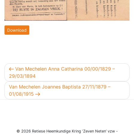
Download
Berichtnavigatie
Vorig bericht
Van Mechelen Anna Catharina 00/00/1829 –
29/03/1894
Volgend bericht
Van Mechelen Joannes Baptista 27/11/1879 –
01/08/1915
© 2026 Retiese Heemkundige Kring ‘Zeven Neten’ vzw -