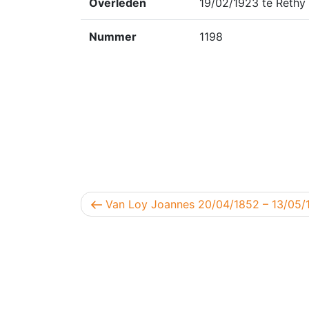
Overleden
19/02/1923 te Rethy
Nummer
1198
Berichtnavigatie
Vorig bericht
Van Loy Joannes 20/04/1852 – 13/05/