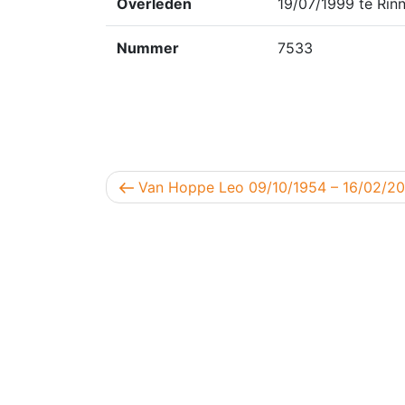
Overleden
19/07/1999 te Rinn
Nummer
7533
Berichtnavigatie
Vorig bericht
Van Hoppe Leo 09/10/1954 – 16/02/2