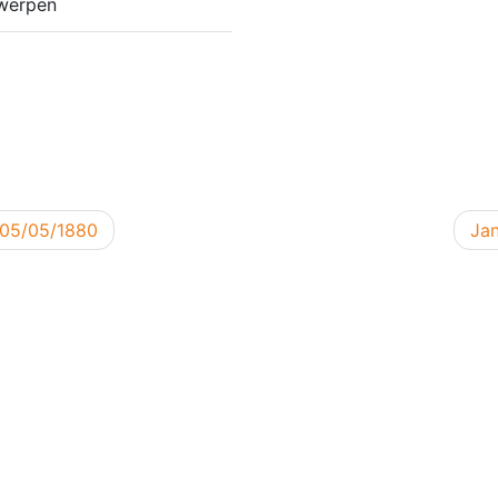
twerpen
Vol
 05/05/1880
Jan