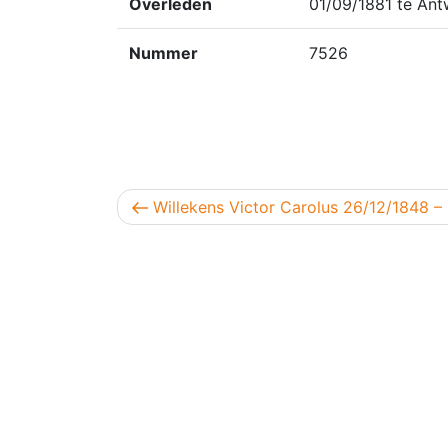
Overleden
01/09/1881 te An
Nummer
7526
Berichtnavigatie
Vorig bericht
Willekens Victor Carolus 26/12/1848 –